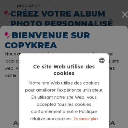
production.
CRÉEZ VOTRE ALBUM
PHOTO PERSONNALISÉ
AVEC RELIURE SPIRALE
BIENVENUE SUR
WIRE-O
COPYKREA
Nous avons constaté que vous naviguez depuis une
localisation différente de celle qui correspond à ce site
Ce site Web utilise des
web. Veuillez nous indiquer le site que vous souhaitez
cookies
visiter
FRENCH
Notre site Web utilise des cookies
DUTCH
pour améliorer l'expérience utilisateur.
En utilisant notre site Web, vous
acceptez tous les cookies
conformément à notre Politique
relative aux cookies.
En savoir plus
ALLER SUR LE SITE COPYKREA
OUVERTURE TOTALE POUR VOIR VOS PHOTOS