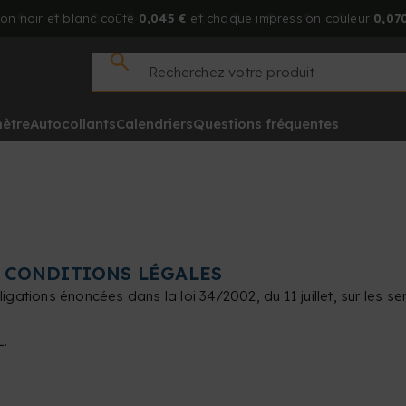
on noir et blanc coûte
0,045 €
et chaque impression couleur
0,070
mètre
Autocollants
Calendriers
Questions fréquentes
S CONDITIONS LÉGALES
tions énoncées dans la loi 34/2002, du 11 juillet, sur les ser
L.