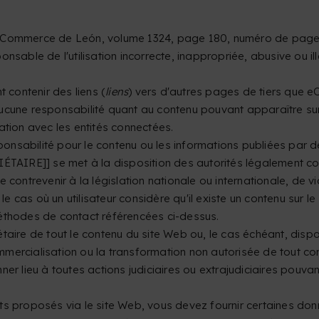
u Commerce de León, volume 1324, page 180, numéro de page 
nsable de l'utilisation incorrecte, inappropriée, abusive ou ill
contenir des liens (
liens
) vers d'autres pages de tiers que 
ucune responsabilité quant au contenu pouvant apparaître sur 
ation avec les entités connectées.
nsabilité pour le contenu ou les informations publiées par de
ÉTAIRE]] se met à la disposition des autorités légalement com
contrevenir à la législation nationale ou internationale, de vio
cas où un utilisateur considère qu'il existe un contenu sur le 
méthodes de contact référencées ci-dessus.
taire de tout le contenu du site Web ou, le cas échéant, dispo
commercialisation ou la transformation non autorisée de tout c
onner lieu à toutes actions judiciaires ou extrajudiciaires pouv
ts proposés via le site Web, vous devez fournir certaines d