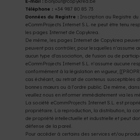
E-mail :
bonjour@copykrea.be
Téléphone :
+34 987 80 85 73
Données du Registre :
Inscription au Registre d
eCommProjects Internet S.L. ne peut être tenu respo
les pages Internet de Copykrea.
De même, les pages Internet de Copykrea peuvent 
peuvent pas contrôler, pour lesquelles n'assume a
aucun type d'association, de fusion ou de particip
eCommProjects Internet S.L. n'assume aucune respo
conformément à la législation en vigueur, [[PROPRI
cas échéant, au retrait de contenus susceptibles de 
bonnes mœurs ou à l'ordre public. De même, dans le 
veuillez nous en informer immédiatement via les 
La société eCommProjects Internet S.L. est proprié
propriétaire. La reproduction, la distribution, la 
de propriété intellectuelle et industrielle et peut d
défense de la pareil.
Pour accéder à certains des services et/ou produi