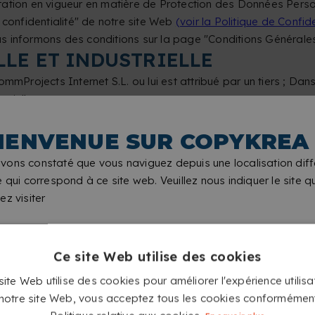
ation en vigueur en matière de Protection des Données Person
 confidentialité" de notre site Web
(voir la Politique de Confiden
s informons des conditions sur la page "Conditions Générales
LLE ET INDUSTRIELLE
mProjects Internet S.L. ou lui est attribué par un tiers ; Dans
trielle.
istribution, l'adaptation, la mise à disposition, ou toute autre 
e préalable de eCommProjects Internet S.L. de tout contenu incl
IENVENUE SUR COPYKREA
ribué par un tiers. L'utilisation de cette page Web ne confère 
vons constaté que vous naviguez depuis une localisation diff
s, etc. des produits qui y sont commercialisés ou sur les m
e qui correspond à ce site web. Veuillez nous indiquer le site 
ez visiter
ponsable de l'utilisation abusive ou inappropriée qu'un tiers 
ion.
'utilisation de ses droits de propriété intellectuelle et indust
Ce site Web utilise des cookies
ite Web utilise des cookies pour améliorer l'expérience utilisa
t notre site Web, vous acceptez tous les cookies conformémen
ée à fournir des services avancés dans divers secteurs industri