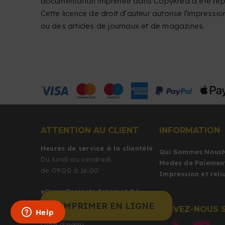
documentation imprimée dans Copykrea a été repr
Cette licence de droit d'auteur autorise l'impressi
ou des articles de journaux et de magazines.
ATTENTION AU CLIENT
INFORMATION
Heures de service à la clientèle
Qui Sommes Nous
Du lundi au vendredi
Modes de Paiemen
de 09:00 à 16:00
Impression et rel
eCommProjects Internet S.L.
C/Azorín 140
IMPRIMER EN LIGNE
SUIVEZ-NOUS 
24010 León
León (Spain)