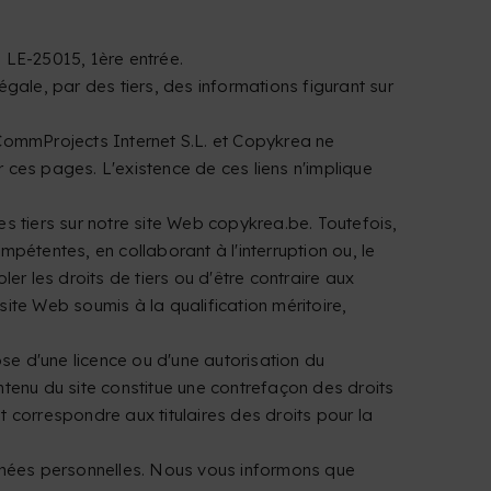
LE-25015, 1ère entrée.
égale, par des tiers, des informations figurant sur
eCommProjects Internet S.L. et Copykrea ne
ces pages. L'existence de ces liens n'implique
s tiers sur notre site Web copykrea.be. Toutefois,
pétentes, en collaborant à l'interruption ou, le
ler les droits de tiers ou d'être contraire aux
site Web soumis à la qualification méritoire,
se d'une licence ou d'une autorisation du
ontenu du site constitue une contrefaçon des droits
ant correspondre aux titulaires des droits pour la
onnées personnelles. Nous vous informons que