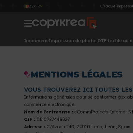
BE-FR
Chaque impressi
Imprimerie
Impression de photos
DTF textile au 
MENTIONS LÉGALES
VOUS TROUVEREZ ICI TOUTES LE
Informations générales pour se conformer aux obliga
commerce électronique.
Nom de l'entreprise :
eCommProjects Internet S.
CIF :
BE 0727448827
Adresse :
C/Azorín 140, 24010 León, León, Spain