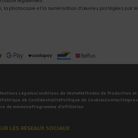
oduite légalement.
on, la photocopie et la numérisation d'œuvres protégées par le 
Mentions Légales
Conditions de Vente
Méthodes de Production et 
t
Politique de Confidentialité
Politique de Cookies
Contact
Impres
iure de mémoire
Programme d’affiliation
SUR LES RÉSEAUX SOCIAUX