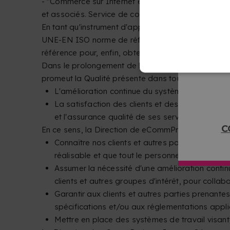
- "Commerce sur Internet et vente en gros et au dé
et associés. Service de copie en ligne."
En tant qu'instrument d'application de sa politique
UNE-EN ISO norme de référence 9001:2015. De même,
référence pour, enfin, obtenir une reconnaissance of
Dans le prolongement de la trajectoire de eCommPro
promeut la Qualité présente dans tous ses activité
L'amélioration continue du système de managem
La satisfaction des clients et des autres parti
et l'assurance qualité de ses services, qui ser
C
En ce sens, la Direction de eCommProjects Internet 
Connaître nos clients et autres parties prenant
réalisable et que tout le personnel impliqué da
Assumer la nécessité d'une amélioration continu
clients et autres groupes d'intérêt, pour collabo
Garantir aux clients et autres parties prenante
spécifications et/ou aux réglementations appl
Mettre en place des systèmes de travail visant 