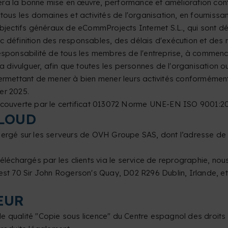
ra la bonne mise en œuvre, performance et amélioration conti
tous les domaines et activités de l'organisation, en fournissa
objectifs généraux de eCommProjects Internet S.L., qui sont d
c définition des responsables, des délais d'exécution et des 
esponsabilité de tous les membres de l'entreprise, à commencer 
a divulguer, afin que toutes les personnes de l'organisation ou
permettant de mener à bien mener leurs activités conformément
ier 2025.
t couverte par le certificat 013072 Norme UNE-EN ISO 9001:20
CLOUD
ébergé sur les serveurs de OVH Groupe SAS, dont l’adresse de
éléchargés par les clients via le service de reprographie, nou
est 70 Sir John Rogerson's Quay, D02 R296 Dublin, Irlande, et
EUR
e qualité "Copie sous licence" du Centre espagnol des droits 