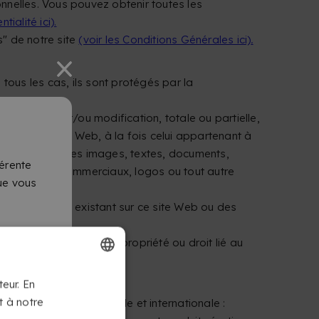
nelles. Vous pouvez obtenir toutes les
tialité ici).
" de notre site
(voir les Conditions Générales ici)
.
 tous les cas, ils sont protégés par la
exploitation et/ou modification, totale ou partielle,
us dans le site Web, à la fois celui appartenant à
aucun droit sur les images, textes, documents,
érente
arques, noms commerciaux, logos ou tout autre
que vous
fait du contenu existant sur ce site Web ou des
rielle ou de toute autre propriété ou droit lié au
FRENCH
teur. En
t à notre
els à l'échelle nationale et internationale :
DUTCH