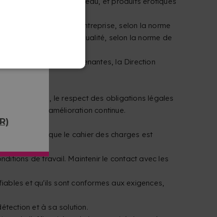
tures scolaires et de bureau, et produits érotiques
itique stratégique de l'entreprise, selon la norme
travers des audits de qualité, selon la norme de
nts et autres parties prenantes, la Direction
ité.
estion interne, le respect des obligations légales
orrection et d'amélioration continue.
R)
chaque contrat que le cahier des charges est
omprendre.
itions de travail. Maintenir le contact avec les
 fiables et qu'ils sont conformes aux exigences,
étection et à sa solution.