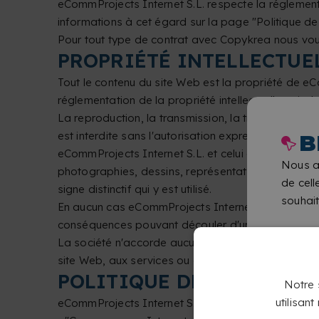
eCommProjects Internet S.L. respecte la réglement
informations à cet égard sur la page "Politique de
Pour tout type de contrat avec Copykrea nous vou
PROPRIÉTÉ INTELLECTUE
Tout le contenu du site Web est la propriété de eCom
réglementation de la propriété intellectuelle et indus
La reproduction, la transmission, la traduction, la d
est interdite sans l'autorisation expresse et écrit
B
eCommProjects Internet S.L. et celui qui lui est att
Nous a
photographies, dessins, représentations graphique
de cell
signe distinctif qui y est utilisé.
souhait
En aucun cas eCommProjects Internet S.L. n'est res
conséquences pouvant découler d'une telle utilisat
La société n'accorde aucune licence ou autorisation d
site Web, aux services ou à son contenu.
POLITIQUE DE QUALITÉ
Notre s
utilisan
eCommProjects Internet S.L. est une entreprise dédi