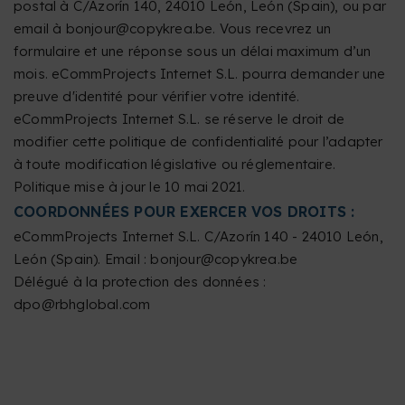
postal à C/Azorín 140, 24010 León, León (Spain), ou par
email à bonjour@copykrea.be. Vous recevrez un
formulaire et une réponse sous un délai maximum d’un
mois. eCommProjects Internet S.L. pourra demander une
preuve d'identité pour vérifier votre identité.
eCommProjects Internet S.L. se réserve le droit de
modifier cette politique de confidentialité pour l’adapter
à toute modification législative ou réglementaire.
Politique mise à jour le 10 mai 2021.
COORDONNÉES POUR EXERCER VOS DROITS :
eCommProjects Internet S.L. C/Azorín 140 - 24010 León,
León (Spain). Email : bonjour@copykrea.be
Délégué à la protection des données :
dpo@rbhglobal.com