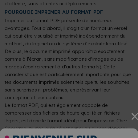
d'attente, sans attentes ni déplacements.
POURQUOI IMPRIMER AU FORMAT PDF
Imprimer au format PDF présente de nombreux
avantages. Tout d'abord, il s'agit d'un format universel
qui peut être visualisé et imprimé indépendamment du
matériel, du logiciel ou du système d'exploitation utilisé.
De plus, le document imprimé apparaîtra exactement
comme à l'écran, sans modifications d'images ou de
marges (contrairement à d'autres formats). Cette
caractéristique est particulièrement importante pour que
tes documents imprimés soient tels que tu les souhaites,
sans surprises ni problèmes, en préservant leur
conception et leur contenu.
Le format PDF, qui est également capable de
compresser des fichiers de haute qualité en fichiers
légers, est donc le format idéal pour l'impression. Chez
Copykrea, tu n'as qu'à sélectionner ou glisser-déposer
tes fichiers PDF dans le configurateur et choisir ensuite