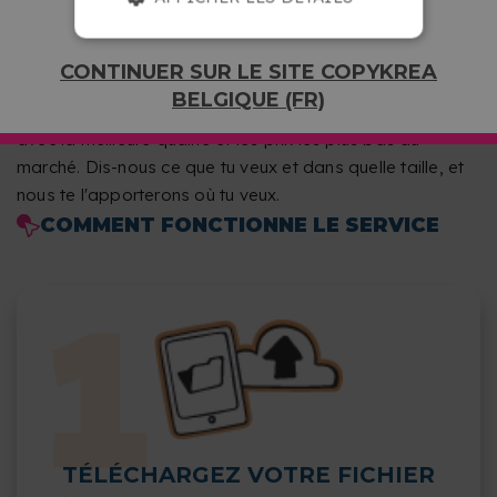
grammage du papier (80 ou 100 grammes), si tu veux
tes copies en couleur ou en noir et blanc, recto verso ou
recto uniquement, le nombre de pages par feuille,
CONTINUER SUR LE SITE COPYKREA
l'orientation et le type de finition.
BELGIQUE (FR)
Chez Copykrea, nous imprimons tes PDF en A3, A4 ou A5
avec la meilleure qualité et les prix les plus bas du
marché. Dis-nous ce que tu veux et dans quelle taille, et
nous te l'apporterons où tu veux.
COMMENT FONCTIONNE LE SERVICE
TÉLÉCHARGEZ VOTRE FICHIER