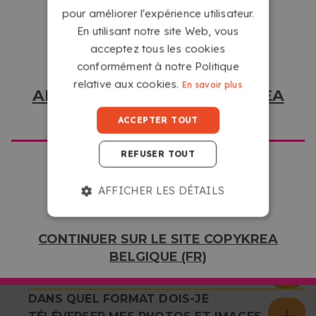
votre design avec vos photos, couleurs et détails.
DUTCH
pour améliorer l'expérience utilisateur.
En utilisant notre site Web, vous
acceptez tous les cookies
conformément à notre Politique
relative aux cookies.
En savoir plus
ALLER SUR LE SITE COPYKREA
USA
ACCEPTER TOUT
AVEZ-VOUS DES
QUESTIONS SUR LE
REFUSER TOUT
SERVICE?
AFFICHER LES DÉTAILS
COMMENT CRÉER UN CALENDRIER
CONTINUER SUR LE SITE COPYKREA
PERSONNALISÉ?
BELGIQUE (FR)
COMMENT VAIS-JE RECEVOIR MON
CALENDRIER ?
DANS QUEL FORMAT DOIS-JE