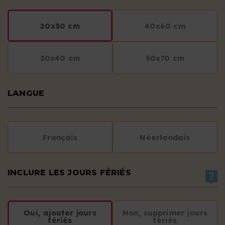
20x30 cm
40x60 cm
30x40 cm
50x70 cm
LANGUE
Français
Néerlandais
INCLURE LES JOURS FÉRIÉS
Oui, ajouter jours
Non, supprimer jours
fériés
fériés