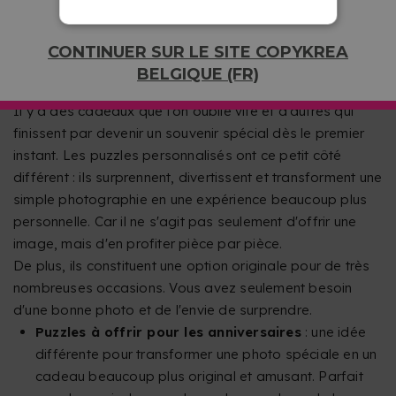
vous permettre de profiter de vos photos préférées
d'une manière différente et beaucoup plus originale.
CONTINUER SUR LE SITE COPYKREA
PUZZLES : UN CADEAU PERSONNALISÉ POUR
BELGIQUE (FR)
TOUTES LES OCCASIONS
Il y a des cadeaux que l'on oublie vite et d'autres qui
finissent par devenir un souvenir spécial dès le premier
instant. Les puzzles personnalisés ont ce petit côté
différent : ils surprennent, divertissent et transforment une
simple photographie en une expérience beaucoup plus
personnelle. Car il ne s'agit pas seulement d'offrir une
image, mais d'en profiter pièce par pièce.
De plus, ils constituent une option originale pour de très
nombreuses occasions. Vous avez seulement besoin
d'une bonne photo et de l'envie de surprendre.
Puzzles à offrir pour les anniversaires
: une idée
différente pour transformer une photo spéciale en un
cadeau beaucoup plus original et amusant. Parfait