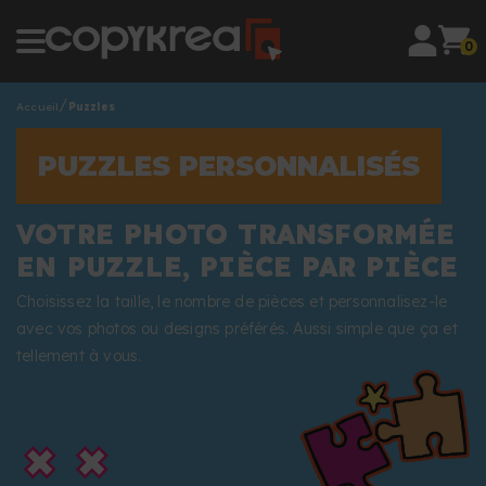
0
Accueil
Puzzles
PUZZLES PERSONNALISÉS
VOTRE PHOTO TRANSFORMÉE
EN PUZZLE, PIÈCE PAR PIÈCE
Choisissez la taille, le nombre de pièces et personnalisez-le
avec vos photos ou designs préférés. Aussi simple que ça et
tellement à vous.