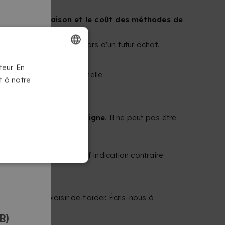
z Copykrea.
s frais de livraison et le coût des méthodes de
sement de
10 €
à utiliser lors d'un futur achat.
FRENCH
teur. En
t la période promotionnelle.
t à notre
DUTCH
ENT ?
ervice d'impression en ligne
. Il ne peut pas être
dras le solde non utilisé.
 de remboursement
, sauf indication contraire
se fera un plaisir de t'aider. Écris-nous à
R)