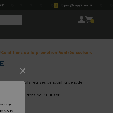
 €.
bonjour@copykrea.be
0
Conditions de la promotion Rentrée scolaire
E
nt de tes achats réalisés pendant la période
et les conditions pour l'utiliser.
érente
que vous