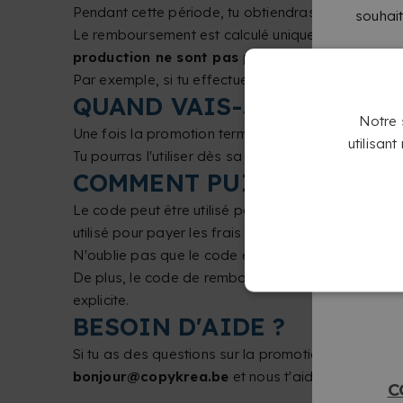
Pendant cette période, tu obtiendras
10% de re
souhait
Le remboursement est calculé uniquement sur le m
production ne sont pas pris en compte dans 
Par exemple, si tu effectues un achat de produits 
QUAND VAIS-JE RECEVOI
Notre s
Une fois la promotion terminée, tu recevras par 
utilisan
Tu pourras l'utiliser dès sa réception et jusqu'au
6 
COMMENT PUIS-JE UTILI
Le code peut être utilisé pour n'importe quel prod
utilisé pour payer les frais de livraison ni les mét
N'oublie pas que le code est
à usage unique
. Si
De plus, le code de remboursement
n'est pas cu
explicite.
BESOIN D'AIDE ?
Si tu as des questions sur la promotion ou sur le f
bonjour@copykrea.be
et nous t'aiderons pour to
C