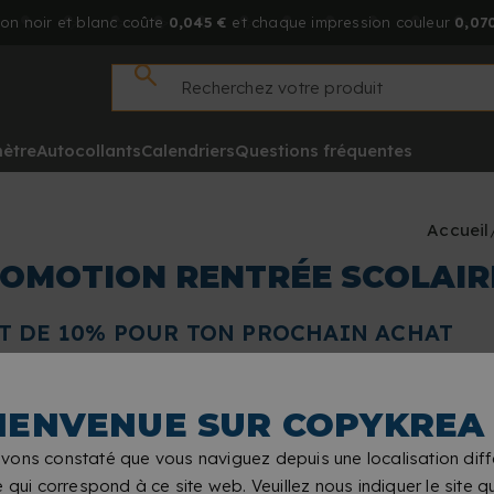
on noir et blanc coûte
0,045 €
et chaque impression couleur
0,070
mètre
Autocollants
Calendriers
Questions fréquentes
Accueil
ROMOTION RENTRÉE SCOLAIR
 DE 10% POUR TON PROCHAIN ACHAT
 2026
, Copykrea t'offre
10% de remboursement
sur le monta
IENVENUE SUR COPYKREA
 le fonctionnement de la promotion, le calcul du remboursement 
ROMOTION ?
vons constaté que vous naviguez depuis une localisation diff
bre 2026
, dates incluses.
e qui correspond à ce site web. Veuillez nous indiquer le site 