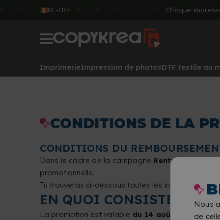
BE-FR
Chaque impressi
Imprimerie
Impression de photos
DTF textile au 
CONDITIONS DE LA P
CONDITIONS DU REMBOURSEMENT
Dans le cadre de la campagne
Rentrée scolaire
promotionnelle.
B
Tu trouveras ci-dessous toutes les informations sur
EN QUOI CONSISTE LA P
Nous a
La promotion est valable
du 14 août au 19 octo
de cell