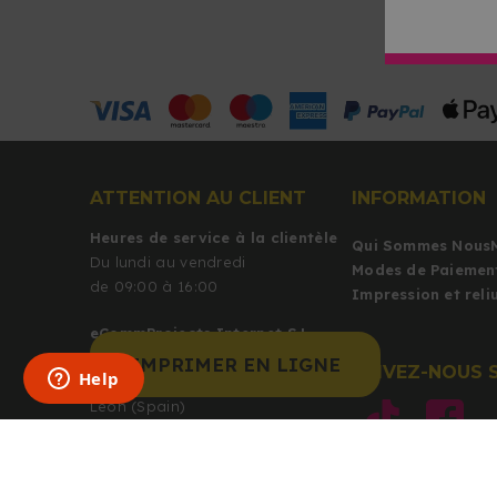
ATTENTION AU CLIENT
INFORMATION
Heures de service à la clientèle
Qui Sommes Nous
Du lundi au vendredi
Modes de Paiemen
de 09:00 à 16:00
Impression et rel
eCommProjects Internet S.L.
C/Azorín 140
IMPRIMER EN LIGNE
SUIVEZ-NOUS 
24010 León
León (Spain)