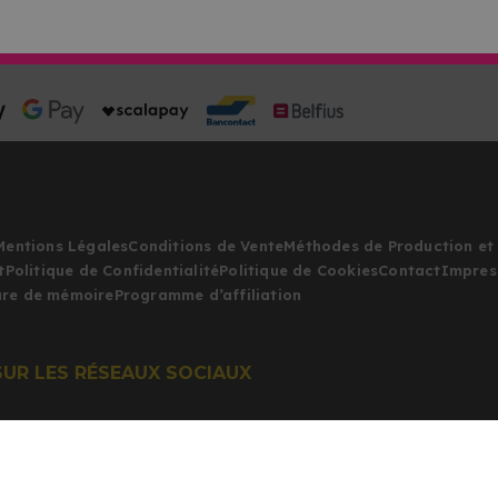
Mentions Légales
Conditions de Vente
Méthodes de Production et 
t
Politique de Confidentialité
Politique de Cookies
Contact
Impres
iure de mémoire
Programme d’affiliation
SUR LES RÉSEAUX SOCIAUX