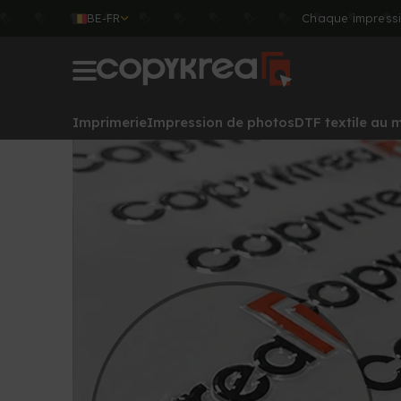
BE-FR
Chaque impressi
Imprimerie
Impression de photos
DTF textile au 