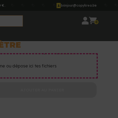
 €.
bonjour@copykrea.be
0
ÈTRE
Accueil
DTF UV au mètre
ne ou dépose ici tes fichiers
AJOUTER AU PANIER