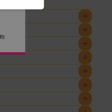
R)
S ?