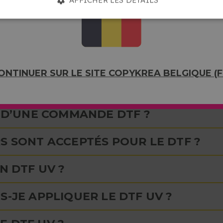
R MA COMMANDE DTF ?
 DE STOCKER LE DTF ?
ONTINUER SUR LE SITE COPYKREA BELGIQUE (F
BRE DE MÈTRES DE DTF NÉCESSAIRE
S D’UNE COMMANDE DTF ?
S SONT ACCEPTÉS POUR LE DTF ?
N DTF UV ?
S-JE APPLIQUER LE DTF UV ?