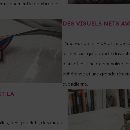
er uniquement le nombre de
DES VISUELS NETS AV
L'impression DTF UV offre des co
relief visuel qui apporte davan
résultat est une personnalisatio
adhérence et une grande résistan
quotidienne.
T LA
illes, des gobelets, des mugs