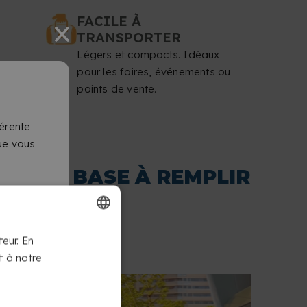
FACILE À
TRANSPORTER
Légers et compacts. Idéaux
pour les foires, événements ou
points de vente.
érente
que vous
 AVEC BASE À REMPLIR
FRENCH
teur. En
t à notre
DUTCH