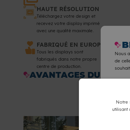
HAUTE RÉSOLUTION
Téléchargez votre design et
recevez votre display imprimé
avec une qualité maximale.
B
FABRIQUÉ EN EUROPE
Tous les displays sont
Nous a
fabriqués dans notre propre
de cell
centre de production.
souhait
AVANTAGES DU X BAN
Notre s
utilisan