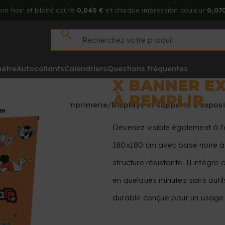
on noir et blanc coûte
0,045 €
et chaque impression couleur
0,070
mètre
Autocollants
Calendriers
Questions fréquentes
X BANNER EX
À REMPLIR
Accueil
Imprimerie
Displays et supports d'exposi
Devenez visible également à l'
180x180 cm avec base noire à r
structure résistante. Il intègr
en quelques minutes sans outil
durable conçue pour un usage i