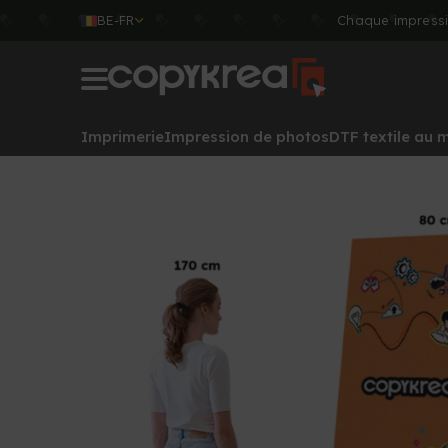
BE-FR
Chaque impressi
Imprimerie
Impression de photos
DTF textile au 