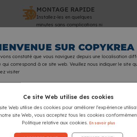
MONTAGE RAPIDE
Installez-les en quelques
minutes sans complications ni
outils.
IENVENUE SUR COPYKREA
vons constaté que vous naviguez depuis une localisation diff
e qui correspond à ce site web. Veuillez nous indiquer le site 
ez visiter
NER EXTÉRIEUR SIMPLE FACE
Ce site Web utilise des cookies
ite Web utilise des cookies pour améliorer l'expérience utilisa
t notre site Web, vous acceptez tous les cookies conformémen
Politique relative aux cookies.
En savoir plus
ALLER SUR LE SITE COPYKREA USA