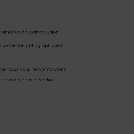
.
aramètres de surimpression.
e correction orthographique ni
ichier nous vous recommandons
i-dessous dans la section