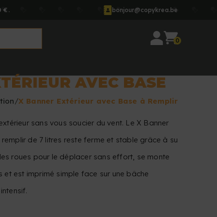
 €.
bonjour@copykrea.be
0
TÉRIEUR AVEC BASE
tion
X Banner Extérieur avec Base à Remplir
extérieur sans vous soucier du vent. Le X Banner
emplir de 7 litres reste ferme et stable grâce à su
e des roues pour le déplacer sans effort, se monte
s et est imprimé simple face sur une bâche
ntensif.