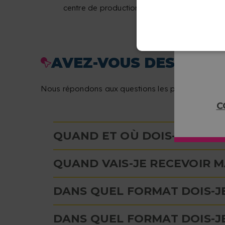
centre de production.
AVEZ-VOUS DES QUEST
Nous répondons aux questions les plus fréquentes p
C
QUAND ET OÙ DOIS-JE TÉLÉ
QUAND VAIS-JE RECEVOIR 
DANS QUEL FORMAT DOIS-J
DANS QUEL FORMAT DOIS-J