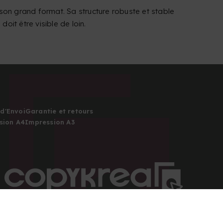
 son grand format. Sa structure robuste et stable
it être visible de loin.
d'Envoi
Garantie et retours
sion A4
Impression A3
Copyright 2026 © Tous droits réservés