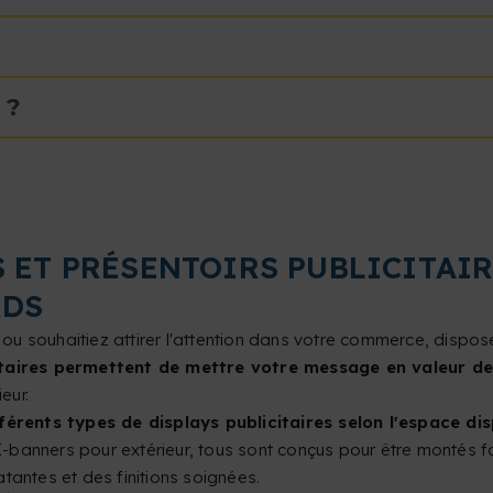
 ?
S ET PRÉSENTOIRS PUBLICITAI
RDS
 ou souhaitiez attirer l'attention dans votre commerce, dispose
itaires permettent de mettre votre message en valeur de
eur.
rents types de displays publicitaires selon l'espace dispo
X-banners pour extérieur, tous sont conçus pour être montés fac
tantes et des finitions soignées.