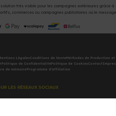
 solution très visible pour les campagnes extérieures grâce à
rtifs, commerces ou campagnes publicitaires où le message do
Mentions Légales
Conditions de Vente
Méthodes de Production et 
t
Politique de Confidentialité
Politique de Cookies
Contact
Impres
iure de mémoire
Programme d’affiliation
SUR LES RÉSEAUX SOCIAUX