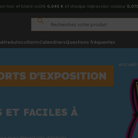
on noir et blanc coûte
0,045 €
et chaque impression couleur
0,070
mètre
Autocollants
Calendriers
Questions fréquentes
Accueil
ORTS D'EXPOSITION
 ET FACILES À
ge avec impact lors d'actions