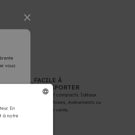
érente
que vous
FACILE À
TRANSPORTER
Légers et compacts. Idéaux
pour les foires, événements ou
FRENCH
teur. En
points de vente.
t à notre
DUTCH