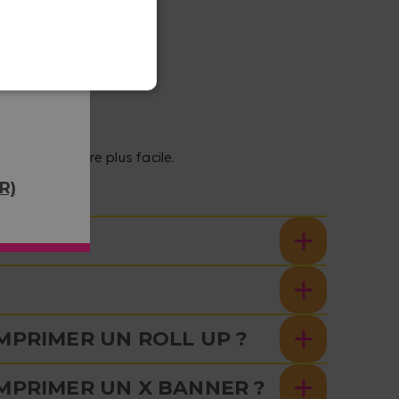
ion soit encore plus facile.
R)
 ?
MPRIMER UN ROLL UP ?
MPRIMER UN X BANNER ?