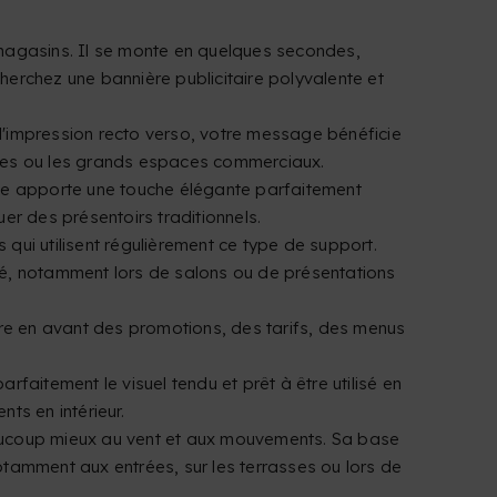
u magasins. Il se monte en quelques secondes,
herchez une bannière publicitaire polyvalente et
 l'impression recto verso, votre message bénéficie
ntrées ou les grands espaces commerciaux.
elle apporte une touche élégante parfaitement
 des présentoirs traditionnels.
 qui utilisent régulièrement ce type de support.
ité, notamment lors de salons ou de présentations
tre en avant des promotions, des tarifs, des menus
arfaitement le visuel tendu et prêt à être utilisé en
ts en intérieur.
 beaucoup mieux au vent et aux mouvements. Sa base
 notamment aux entrées, sur les terrasses ou lors de