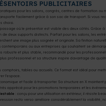
RÉSENTOIRS PUBLICITAIRES
us pratiques pour les salons, congrès, centres de formation o
ansporte facilement grâce à son sac de transport. Si vous rec
s choisi.
 passage où le présentoir est visible des deux côtés. Grâce à
oin de deux supports distincts. Parfait pour les salons, les e
erchent une image plus soignée et originale. Sa finition natur
ntemporains ou aux entreprises qui souhaitent se démarquer
plus robuste et plus stable, recommandé pour les professionnels
plus professionnel et sa structure inspire davantage de qual
es comptoirs, tables ou accueils. Ce format est idéal pour met
er l'espace.
conomique et facile à transporter. Sa structure en X maintient p
e très apprécié pour les promotions temporaires et les événemen
lestable
: conçu pour une utilisation en extérieur, il résiste
impression recto verso améliore considérablement la visibilité,