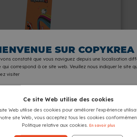
IENVENUE SUR COPYKREA
X BANNER EXTÉRIEUR AVEC
BASE À REMPLIR
vons constaté que vous naviguez depuis une localisation diff
Reste stable même en cas de vent
e qui correspond à ce site web. Veuillez nous indiquer le site 
ez visiter
MONTAGE RAPIDE
Installez-les en quelques
minutes sans complications ni
Ce site Web utilise des cookies
outils.
ite Web utilise des cookies pour améliorer l'expérience utilisa
t notre site Web, vous acceptez tous les cookies conformémen
Politique relative aux cookies.
En savoir plus