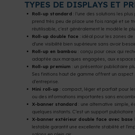
TYPES DE DISPLAYS ET P
Roll-up standard
: l'une des solutions les pl
prend très peu de place une fois rangé et se tr
réutilisable, c'est généralement le modèle le plu
Roll-up double face
: idéal pour les zones de
d'une visibilité bien supérieure sans avoir bes
Roll-up en bambou
: conçu pour ceux qui rech
adaptée aux marques engagées, aux espaces co
Roll-up premium
: un présentoir publicitaire 
Ses finitions haut de gamme offrent un aspect 
d'entreprise.
Mini roll-up
: compact, léger et parfait pour l
ou des informations importantes sans encombr
X-banner standard
: une alternative simple, é
quelques instants. C'est un support publicitair
X-banner extérieur double face avec base 
lestable garantit une excellente stabilité et l'
salons en plein air.