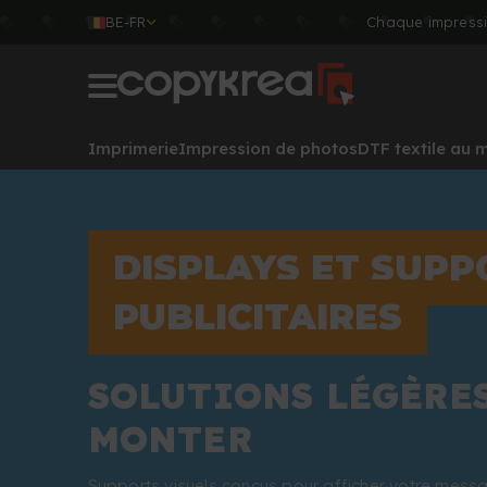
BE-FR
Chaque impressi
Imprimerie
Impression de photos
DTF textile au 
DISPLAYS ET SUPP
PUBLICITAIRES
SOLUTIONS LÉGÈRES
MONTER
Supports visuels conçus pour afficher votre messa