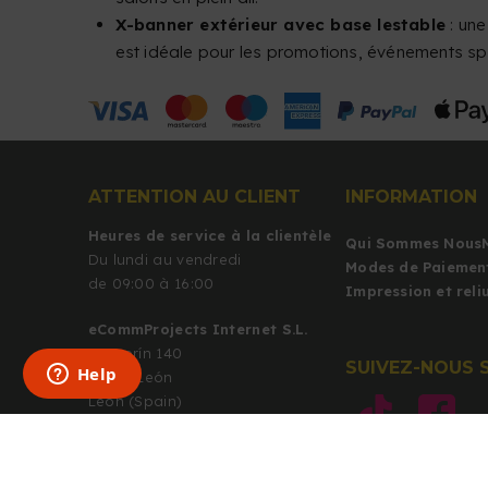
X-banner extérieur avec base lestable
: une
est idéale pour les promotions, événements spo
ATTENTION AU CLIENT
INFORMATION
Heures de service à la clientèle
Qui Sommes Nous
Du lundi au vendredi
Modes de Paiemen
de 09:00 à 16:00
Impression et rel
eCommProjects Internet S.L.
C/Azorín 140
SUIVEZ-NOUS 
24010 León
León (Spain)