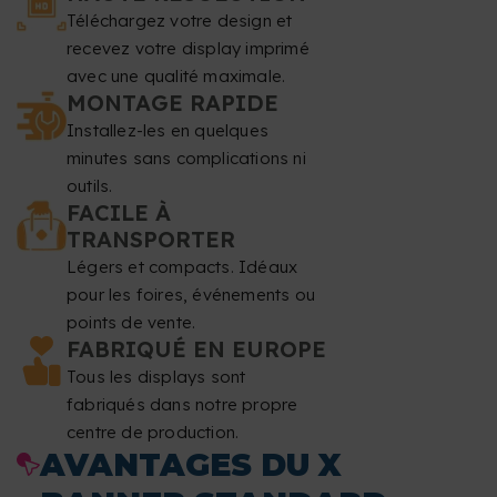
moins 50 mm du bas et 50 mm du haut de votre design,
Téléchargez votre design et
car ce sont des zones destinées aux œillets et aux
recevez votre display imprimé
avec une qualité maximale.
tendeurs.
MONTAGE RAPIDE
Installez-les en quelques
Résolution
: au moins 150 dpi.
minutes sans complications ni
outils.
Mode couleur
: CMJN.
FACILE À
TRANSPORTER
Format de fichier
: PDF à l'échelle 1:1 sans mot de
Légers et compacts. Idéaux
passe.
pour les foires, événements ou
points de vente.
Typographie
: les polices doivent être incorporées ou
FABRIQUÉ EN EUROPE
vectorisées.
Tous les displays sont
fabriqués dans notre propre
Taille de police minimale
: 60 pt.
centre de production.
AVANTAGES DU X
Épaisseur de ligne minimale
: 5,6 points 2 mm.