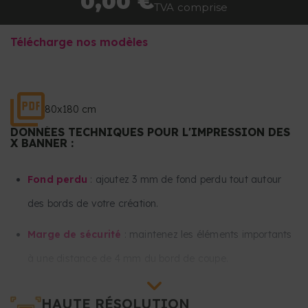
0,00 €
TVA comprise
Télécharge nos modèles
80x180 cm
DONNÉES TECHNIQUES POUR L'IMPRESSION DES
X BANNER :
Fond perdu
: ajoutez 3 mm de fond perdu tout autour
des bords de votre création.
Marge de sécurité
: maintenez les éléments importants
à une distance de 4 mm du bord de coupe.
Maintenez tout le texte et les images importantes à au
HAUTE RÉSOLUTION