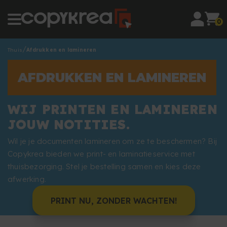
0
Thuis
Afdrukken en lamineren
AFDRUKKEN EN LAMINEREN
WIJ PRINTEN EN LAMINEREN
JOUW NOTITIES.
Wil je je documenten lamineren om ze te beschermen? Bij
Copykrea bieden we print- en laminatieservice met
thuisbezorging. Stel je bestelling samen en kies deze
afwerking.
PRINT NU, ZONDER WACHTEN!