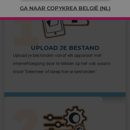
GA NAAR COPYKREA BELGIË (NL)
UPLOAD JE BESTAND
Upload je bestanden vanaf elk apparaat met
internettoegang door te klikken op het vak waarin
staat ‘Selecteer of sleep hier je bestanden’.