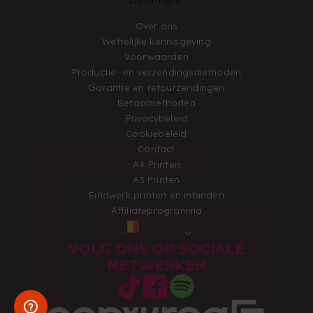
Over ons
Wettelijke kennisgeving
Voorwaarden
Productie- en verzendingsmethoden
Garantie en retourzendingen
Betaalmethoden
Privacybeleid
Cookiebeleid
Contact
A4 Printen
A3 Printen
Eindwerk printen en inbinden
Affiliateprogramma
BELGIË
VOLG ONS OP SOCIALE
NETWERKEN