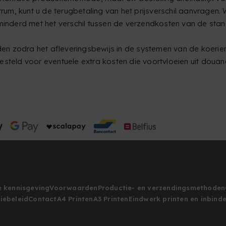
m, kunt u de terugbetaling van het prijsverschil aanvragen. 
erminderd met het verschil tussen de verzendkosten van de 
n zodra het afleveringsbewijs in de systemen van de koerier
steld voor eventuele extra kosten die voortvloeien uit douane
e kennisgeving
Voorwaarden
Productie- en verzendingsmethoden
iebeleid
Contact
A4 Printen
A3 Printen
Eindwerk printen en inbind