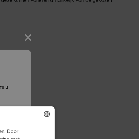
 deze kunnen variëren afhankelijk van de gekozen
te u
FRENCH
en. Door
mming met