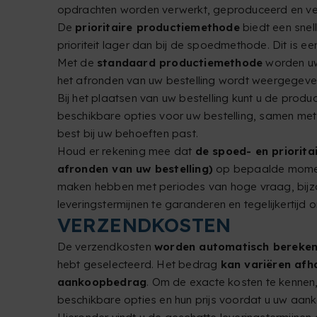
opdrachten worden verwerkt, geproduceerd en verz
De
prioritaire productiemethode
biedt een snel
prioriteit lager dan bij de spoedmethode. Dit is ee
Met de
standaard productiemethode
worden uw 
het afronden van uw bestelling wordt weergegeven 
Bij het plaatsen van uw bestelling kunt u de prod
beschikbare opties voor uw bestelling, samen met 
best bij uw behoeften past.
Houd er rekening mee dat
de spoed- en priorita
afronden van uw bestelling)
op bepaalde moment
maken hebben met periodes van hoge vraag, bijzo
leveringstermijnen te garanderen en tegelijkertijd 
VERZENDKOSTEN
De verzendkosten
worden automatisch berekend
hebt geselecteerd. Het bedrag
kan variëren afh
aankoopbedrag
. Om de exacte kosten te kennen,
beschikbare opties en hun prijs voordat u uw aan