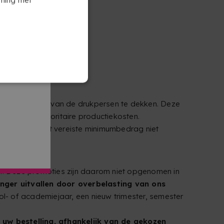
DUTCH
n opstartkosten van de drukpersen te dekken. Deze
daard- of prioritaire productiekosten.
bij Copykrea het vereiste minimumbedrag niet
en. Deze promoties zijn daarom niet opgenomen in
langer uitvallen door overbelasting van ons
ol- of academiejaar, een nieuw trimester, semester
uw bestelling, afhankelijk van de gekozen