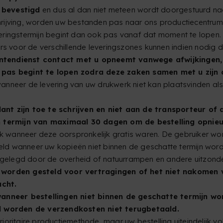
 bevestigd
en dus al dan niet meteen wordt doorgestuurd na
hrijving, worden uw bestanden pas naar ons productiecentru
eringstermijn begint dan ook pas vanaf dat moment te lopen.
 voor de verschillende leveringszones kunnen indien nodig 
ntendienst contact met u opneemt vanwege afwijkingen,
n pas begint te lopen zodra deze zaken samen met u zijn 
nneer de levering van uw drukwerk niet kan plaatsvinden als 
lant zijn toe te schrijven en niet aan de transporteur o
 termijn van maximaal 30 dagen om de bestelling opnieu
 wanneer deze oorspronkelijk gratis waren. De gebruiker wo
d wanneer uw kopieën niet binnen de geschatte termijn word
elegd door de overheid of natuurrampen en andere uitzonderl
 worden gesteld voor vertragingen of het niet nakomen
acht.
nneer bestellingen niet binnen de geschatte termijn w
val worden de verzendkosten niet terugbetaald.
rioritaire productiemethode, maar uw bestelling uiteindelijk