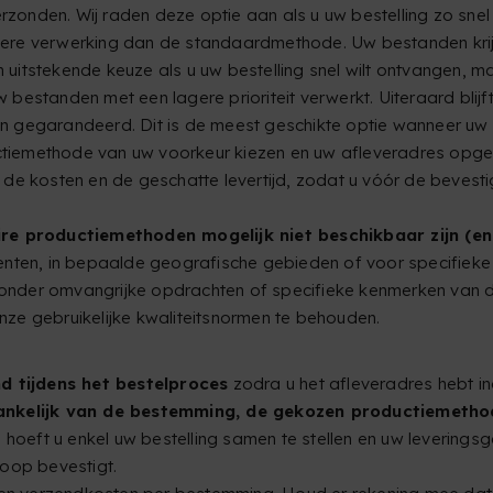
onden. Wij raden deze optie aan als u uw bestelling zo snel 
lere verwerking dan de standaardmethode. Uw bestanden krijge
n uitstekende keuze als u uw bestelling snel wilt ontvangen, m
bestanden met een lagere prioriteit verwerkt. Uiteraard blijft
gegarandeerd. Dit is de meest geschikte optie wanneer uw be
uctiemethode van uw voorkeur kiezen en uw afleveradres opgev
de kosten en de geschatte levertijd, zodat u vóór de bevesti
ire productiemethoden mogelijk niet beschikbaar zijn (en 
en, in bepaalde geografische gebieden of voor specifieke s
nder omvangrijke opdrachten of specifieke kenmerken van de
onze gebruikelijke kwaliteitsnormen te behouden.
 tijdens het bestelproces
zodra u het afleveradres hebt 
ankelijk van de bestemming, de gekozen productiemethode
 hoeft u enkel uw bestelling samen te stellen en uw leverings
koop bevestigt.