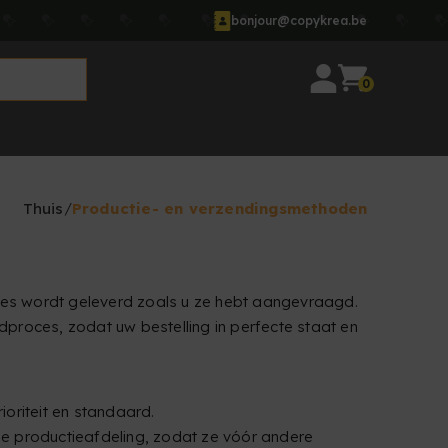
bonjour@copykrea.be
0
Thuis
Productie- en verzendingsmethoden
cies wordt geleverd zoals u ze hebt aangevraagd.
proces, zodat uw bestelling in perfecte staat en
oriteit en standaard.
nze productieafdeling, zodat ze vóór andere