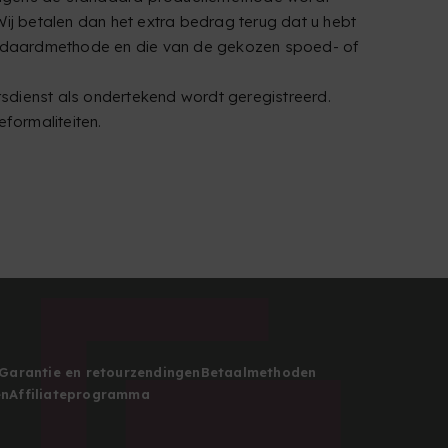
Wij betalen dan het extra bedrag terug dat u hebt
standaardmethode en die van de gekozen spoed- of
sdienst als ondertekend wordt geregistreerd.
formaliteiten.
Garantie en retourzendingen
Betaalmethoden
en
Affiliateprogramma