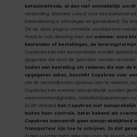
betaalmethode, al dan niet onmiddellijk wordt
verzending. Wanneer u kiest voor een bankoversc
bankrekening is ontvangen en gevalideerd. De lev
De op deze pagina vermelde voorkeursvervoerders
Houd er ook rekening mee dat
wanneer onze kla
bestanden of bestellingen, de leveringstermij
Copykrea kan niet aansprakelijk worden gesteld wa
gegevens die door de gebruiker werden verstrekt.
Indien een bestelling om redenen die aan de k
opgegeven adres, beschikt Copykrea over een
om de verzendkosten opnieuw aan te rekenen, ook
Copykrea kan evenmin aansprakelijk worden gestel
weersomstandigheden, mobiliteitsbeperkingen opg
In dit verband
kan Copykrea niet aansprakelijk
buiten haar controle, beter bekend als overm
Copykrea aanvaardt geen aansprakelijkheid wa
transporteur zijn toe te schrijven. In dat ge
Indien u echter hebt gekozen voor de spoed- of p