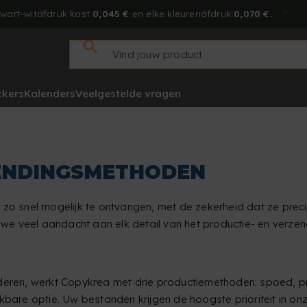
zwart-witafdruk kost
0,045 €
en elke kleurenafdruk
0,070 €.
ckers
Kalenders
Veelgestelde vragen
ZENDINGSMETHODEN
e zo snel mogelijk te ontvangen, met de zekerheid dat ze pre
e veel aandacht aan elk detail van het productie- en verzend
deren, werkt Copykrea met drie productiemethoden: spoed, pri
ikbare optie. Uw bestanden krijgen de hoogste prioriteit in o