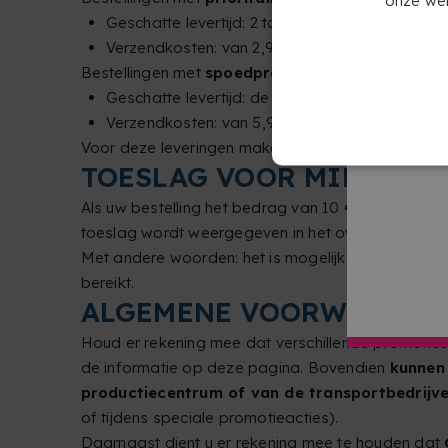
Geschatte levertijd: 2 tot 4 werkdagen.
Verzendkosten: van 2,95 € tot 7,95 €.
Bestellingen met
spoedproductiemethode
:
Geschatte levertijd: de volgende werkdag, op 
Verzendkosten: van 5,95 € tot 16,95 €.
Voor deze leveringen maken wij bij voorkeur gebr
TOESLAG VOOR MINIMUM
Als uw bestelling het bedrag van 10 € niet bereik
toeslag wordt weergegeven in het overzicht van uw
Met andere woorden: het is mogelijk dat u tijdens
bereikt.
ALGEMENE VOORWAARDE
Houd er rekening mee dat verschillende promoties
de informatie op deze pagina. Bovendien
kunnen 
productiecentrum of van de transportbedrijv
of tijdens speciale promotieacties).
Daarnaast dient u er rekening mee te houden dat