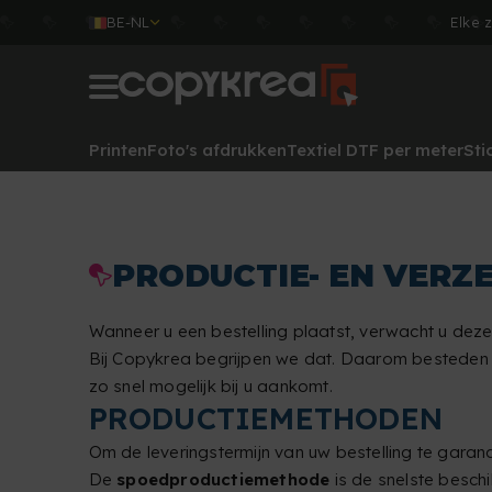
BE-NL
Elke 
Printen
Foto's afdrukken
Textiel DTF per meter
Sti
PRODUCTIE- EN VER
Wanneer u een bestelling plaatst, verwacht u dez
Bij Copykrea begrijpen we dat. Daarom besteden w
zo snel mogelijk bij u aankomt.
PRODUCTIEMETHODEN
Om de leveringstermijn van uw bestelling te garan
De
spoedproductiemethode
is de snelste besch