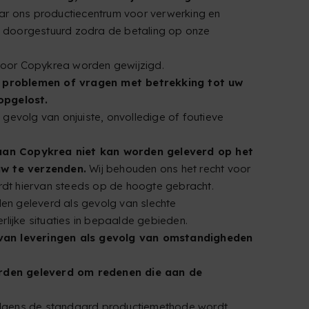
ar ons productiecentrum voor verwerking en
m doorgestuurd zodra de betaling op onze
door Copykrea worden gewijzigd.
 problemen of vragen met betrekking tot uw
opgelost.
gevolg van onjuiste, onvolledige of foutieve
f aan Copykrea niet kan worden geleverd op het
w te verzenden.
Wij behouden ons het recht voor
rdt hiervan steeds op de hoogte gebracht.
en geleverd als gevolg van slechte
ijke situaties in bepaalde gebieden.
 van leveringen als gevolg van omstandigheden
orden geleverd om redenen die aan de
 volgens de standaard productiemethode wordt