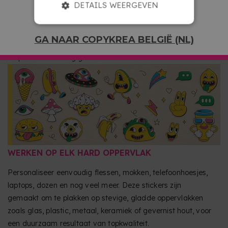
DETAILS WEERGEVEN
reliëfeffect dat jouw designs echt laat opvallen. Je kunt
ook kiezen tussen een glanzende of matte afwerking,
zodat het resultaat helemaal naar jouw smaak is. Een
GA NAAR COPYKREA BELGIË (NL)
premium afwerking die logo's, illustraties of namen meer
diepte en uitstraling geeft.
WERKEN OP ELK HARD OPPERVLAK
Personaliseer eenvoudig flessen, mokken, telefoonhoesjes,
laptops, dozen en nog veel meer. Deze stickers zijn
gemaakt om te plakken op stevige, gladde oppervlakken
zoals glas, plastic, metaal, keramiek of gevernist hout, voor
een duurzaam resultaat van topkwaliteit.