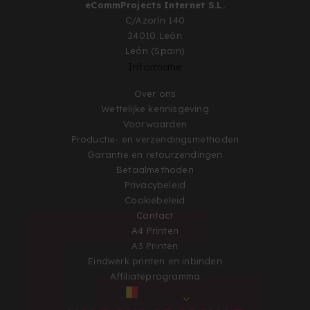
eCommProjects Internet S.L.
C/Azorín 140
24010 León
León (Spain)
Informatie
Over ons
Wettelijke kennisgeving
Voorwaarden
Productie- en verzendingsmethoden
Garantie en retourzendingen
Betaalmethoden
Privacybeleid
Cookiebeleid
Contact
A4 Printen
A3 Printen
Eindwerk printen en inbinden
Affiliateprogramma
BELGIË