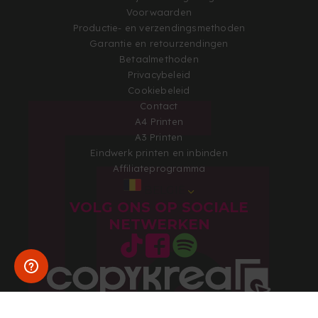
Voorwaarden
Productie- en verzendingsmethoden
Garantie en retourzendingen
Betaalmethoden
Privacybeleid
Cookiebeleid
Contact
A4 Printen
A3 Printen
Eindwerk printen en inbinden
Affiliateprogramma
BELGIË
VOLG ONS OP SOCIALE
NETWERKEN
Copyright 2026 © Alle rechten voorbehouden