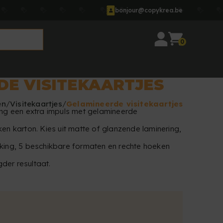
bonjour@copykrea.be
0
DE VISITEKAARTJES
en
Visitekaartjes
Gelamineerde visitekaartjes
ling een extra impuls met gelamineerde
ken karton. Kies uit matte of glanzende laminering,
kking, 5 beschikbare formaten en rechte hoeken
der resultaat.