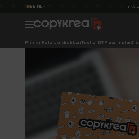
BE-NL
Elke 
Printen
Foto's afdrukken
Textiel DTF per meter
Sti