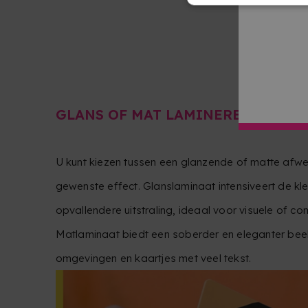
GLANS OF MAT LAMINEREN
U kunt kiezen tussen een glanzende of matte afwer
gewenste effect. Glanslaminaat intensiveert de kl
opvallendere uitstraling, ideaal voor visuele of c
Matlaminaat biedt een soberder en eleganter beeld
omgevingen en kaartjes met veel tekst.