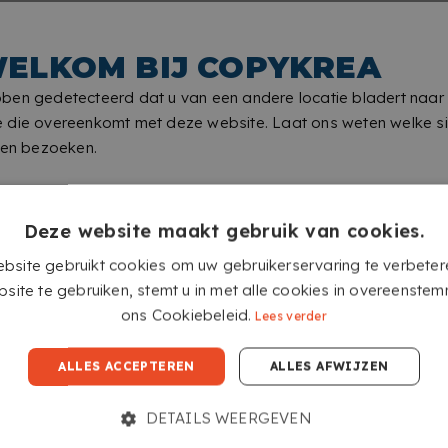
ELKOM BIJ COPYKREA
ben gedetecteerd dat u van een andere locatie bladert naar
 die overeenkomt met deze website. Laat ons weten welke si
len bezoeken.
Deze website maakt gebruik van cookies.
bsite gebruikt cookies om uw gebruikerservaring te verbeter
site te gebruiken, stemt u in met alle cookies in overeenste
ons Cookiebeleid.
Lees verder
GA NAAR COPYKREA USA
ALLES ACCEPTEREN
ALLES AFWIJZEN
DETAILS WEERGEVEN