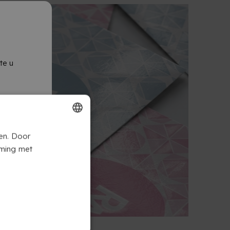
te u
FRENCH
en. Door
mming met
DUTCH