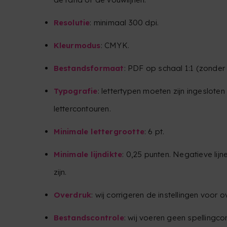
Resolutie
: minimaal 300 dpi.
Kleurmodus
: CMYK.
Bestandsformaat
: PDF op schaal 1:1 (zonde
Typografie
: lettertypen moeten zijn ingeslote
lettercontouren.
Minimale lettergrootte
: 6 pt.
Minimale lijndikte
: 0,25 punten. Negatieve lij
zijn.
Overdruk
: wij corrigeren de instellingen voor o
Bestandscontrole
: wij voeren geen spellingco