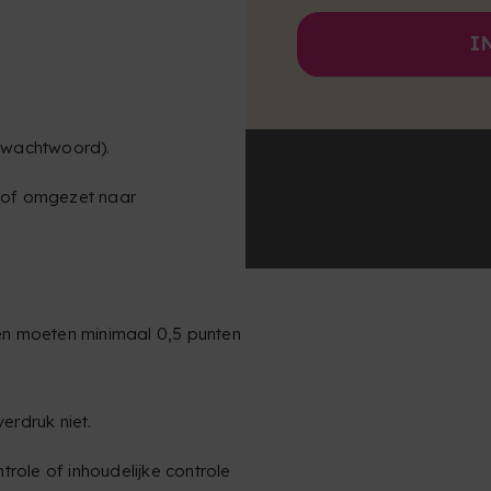
I
r wachtwoord).
n of omgezet naar
nen moeten minimaal 0,5 punten
verdruk niet.
ntrole of inhoudelijke controle