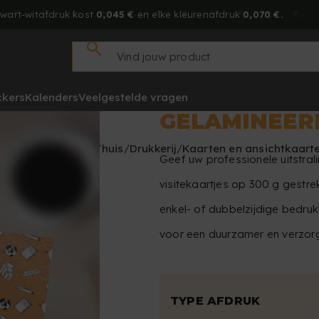
zwart-witafdruk kost
0,045 €
en elke kleurenafdruk
0,070 €.
ckers
Kalenders
Veelgestelde vragen
GELAMINEER
Thuis
Drukkerij
Kaarten en ansichtkaart
Geef uw professionele uitstra
visitekaartjes op 300 g gestre
enkel- of dubbelzijdige bedru
voor een duurzamer en verzorg
TYPE AFDRUK