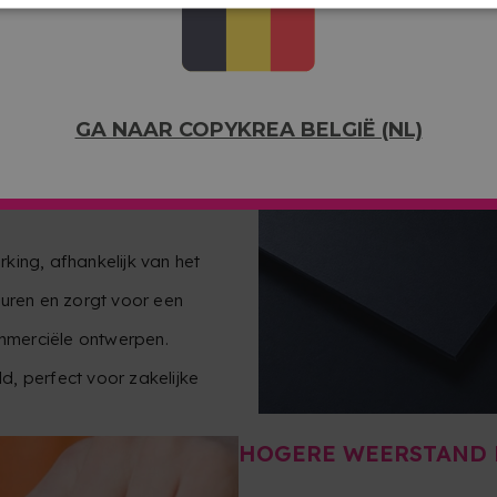
GA NAAR COPYKREA BELGIË (NL)
king, afhankelijk van het
euren en zorgt voor een
ommerciële ontwerpen.
, perfect voor zakelijke
HOGERE WEERSTAND