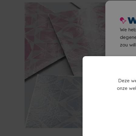
W
We heb
degene
zou wil
Deze we
onze web