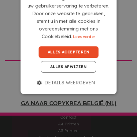
DUTCH
Du lundi au vendredi
uw gebruikerservaring te verbeteren.
de 09:00 à 16:00
Door onze website te gebruiken,
stemt u in met alle cookies in
eCommProjects Internet S.L.
overeenstemming met ons
C/Azorín 140
Cookiebeleid.
Lees verder
24010 León
León (Spain)
GA NAAR COPYKREA USA
Informatie
ALLES ACCEPTEREN
Over ons
ALLES AFWIJZEN
Wettelijke kennisgeving
Voorwaarden
DETAILS WEERGEVEN
Productie- en verzendingsmethoden
Garantie en retourzendingen
Betaalmethoden
GA NAAR COPYKREA BELGIË (NL)
Privacybeleid
Cookiebeleid
Contact
A4 Printen
A3 Printen