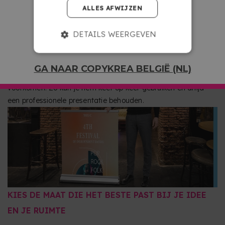
RECLAME-ROLL UP: TREK DE AANDACHT, ROL OP
ALLES AFWIJZEN
EN HERHAAL
DETAILS WEERGEVEN
Deze Roll up is ontworpen om bij elk gebruik een verzorgder
en duurzamer beeld te bieden. Het oprolsysteem
beschermt de afbeelding door deze in de voet op te
GA NAAR COPYKREA BELGIË (NL)
bergen, waardoor schade tijdens het transport wordt
voorkomen. Zo kun je hem keer op keer gebruiken en altijd
een professionele presentatie behouden.
KIES DE MAAT DIE HET BESTE PAST BIJ JE IDEE
EN JE RUIMTE