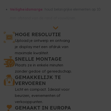
Veiligheidsmarge
: houd belangrijke elementen op 10
mm afstand van de rand of vouwlijnen.
Houd alle belangrijke teksten en afbeeldingen op
HOGE RESOLUTIE
minimaal 30 mm van de onder- en 30 mm van de
Upload je ontwerp en ontvang
bovenkant van je ontwerp. Dit deel blijft grotendeels
je display met een afdruk van
maximale kwaliteit.
opgerold in de standaard en is niet zichtbaar.
SNELLE MONTAGE
Plaats ze in enkele minuten
Resolutie
: minimaal 150 dpi.
zonder gedoe of gereedschap.
GEMAKKELIJK TE
Kleurmodus
: CMYK.
VERVOEREN
Bestandsformaat
: PDF op schaal 1:1 (zonder
Licht en compact. Ideaal voor
beurzen, evenementen of
wachtwoord).
verkooppunten.
GEMAAKT IN EUROPA
Typografie
: lettertypen moeten ingesloten of omgezet