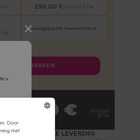
250,00 €
 BTW
inclusief BTW
Aangepaste hoeveelheid
 BTW
LINE ONTWERPEN
te u
25,00 €
inclusief
BTW
FRENCH
en. Door
mming met
SNELLE LEVERING
DUTCH