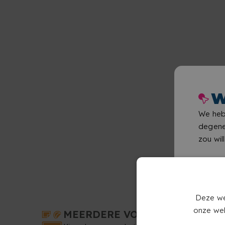
W
We heb
degene
zou wil
Deze we
onze web
MEERDERE VORMEN