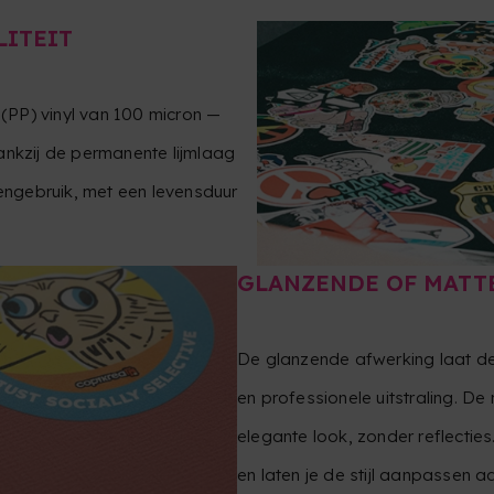
LITEIT
(PP) vinyl van 100 micron —
ankzij de permanente lijmlaag
tengebruik, met een levensduur
GLANZENDE OF MATTE
De glanzende afwerking laat de
en professionele uitstraling. D
elegante look, zonder reflecti
en laten je de stijl aanpassen aa