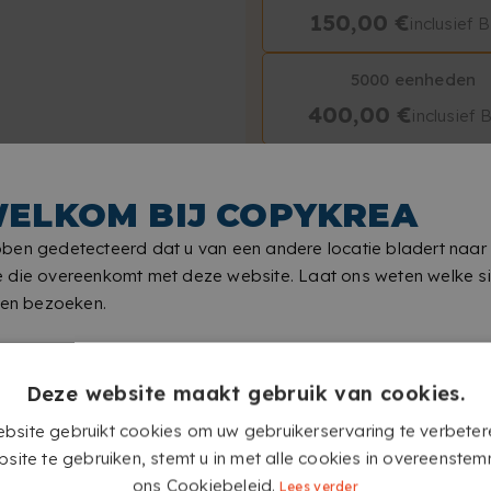
150,00 €
inclusief
5000 eenheden
400,00 €
inclusief
ELKOM BIJ COPYKREA
ON
ben gedetecteerd dat u van een andere locatie bladert naar
 die overeenkomt met deze website. Laat ons weten welke si
len bezoeken.
Totaalbedrag
Deze website maakt gebruik van cookies.
bestelling
bsite gebruikt cookies om uw gebruikerservaring te verbeter
site te gebruiken, stemt u in met alle cookies in overeenste
RUIME KEUZE AAN
ons Cookiebeleid.
Lees verder