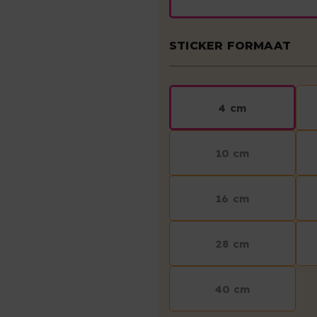
STICKER FORMAAT
4 cm
10 cm
16 cm
28 cm
40 cm