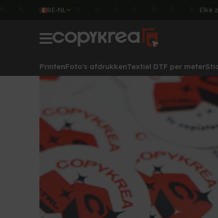
BE-NL
Elke 
Printen
Foto's afdrukken
Textiel DTF per meter
Sti