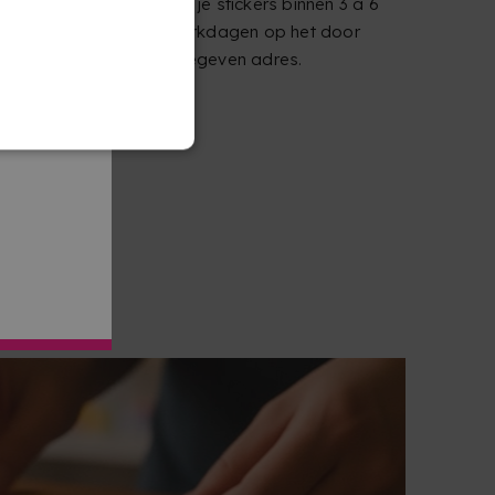
Ontvang je stickers binnen 3 à 6
jours werkdagen op het door
jou opgegeven adres.
KERS