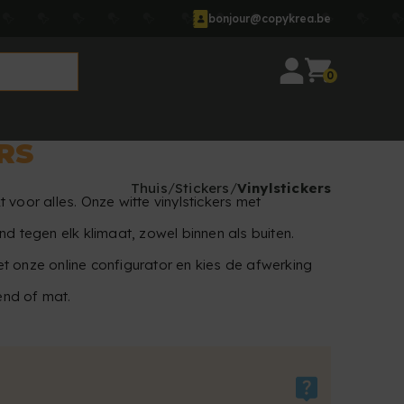
bonjour@copykrea.be
0
RS
Thuis
Stickers
Vinylstickers
 voor alles. Onze witte vinylstickers met
nd tegen elk klimaat, zowel binnen als buiten.
t onze online configurator en kies de afwerking
zend of mat.