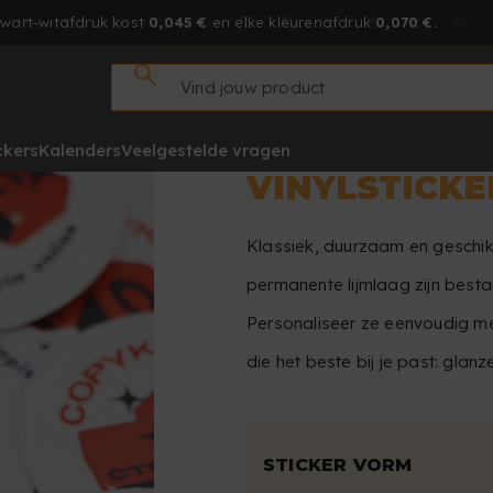
zwart-witafdruk kost
0,045 €
en elke kleurenafdruk
0,070 €.
ckers
Kalenders
Veelgestelde vragen
VINYLSTICKE
Klassiek, duurzaam en geschikt
permanente lijmlaag zijn besta
Personaliseer ze eenvoudig me
die het beste bij je past: glan
STICKER VORM