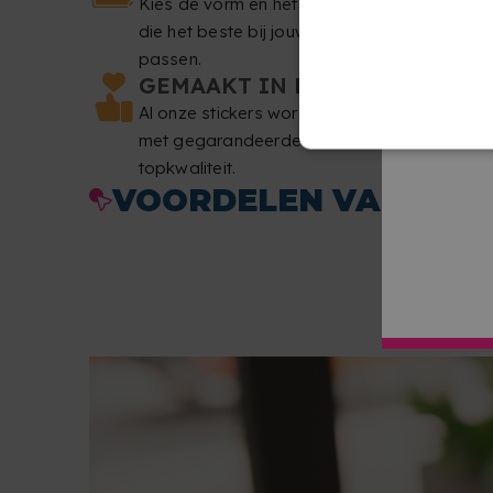
Kies de vorm en het formaat
die het beste bij jouw wensen
passen.
GEMAAKT IN EUROPA
Al onze stickers worden gedrukt
met gegarandeerde
topkwaliteit.
VOORDELEN VAN GEP